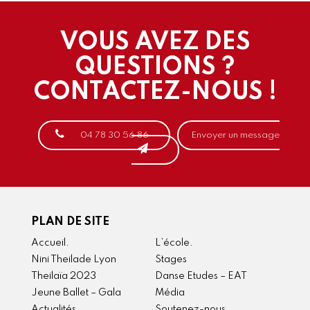
VOUS AVEZ DES
QUESTIONS ?
CONTACTEZ-NOUS !
04 78 30 56 86
Envoyer un message
PLAN DE SITE
Accueil.
L’école.
Nini Theilade Lyon
Stages
Theilaïa 2023
Danse Etudes – EAT
Jeune Ballet – Gala
Média
Actualités
Soutenez-nous