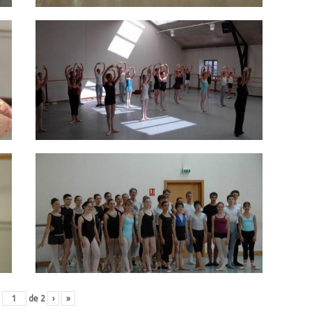
de
2
›
»