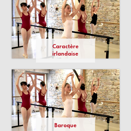
Caractère
irlandaise
Baroque