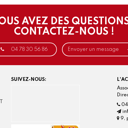
OUS AVEZ DES QUESTIONS
CONTACTEZ-NOUS !
04 78 30 56 86
Envoyer un message
SUIVEZ-NOUS:
L'A
Assoc
Dire
AT
04
in
9, 